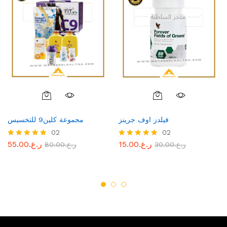
فيلدز اوف جرينز
مجموعة كلين9 للتخسيس
02
02
ر.ع.
15.00
ر.ع.
55.00
ر.ع.
30.00
Rated
ر.ع.
80.00
Rated
5.00
5.00
out of 5
out of 5