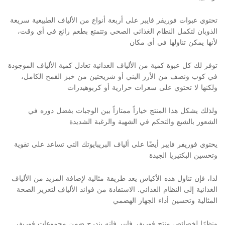
تحتوي عبوات فوريفر فايبر على أربعة أنواع من الألياف الطبيعية سريعة
الذوبان لتكمل النظام الغذائي الصحي وتتمتع بطعم رائع في أي وقت،
لأنها يمكن تناولها في أي مكان
توفر لك كل عبوة كمية من الألياف الغذائية تعادل كمية الألياف الموجودة
في كوب ونصف من الأرز البني أو شريحتين من خبز القمح الكامل،
ولكنها لا تحتوي على سعرات حرارية أو كربوهيدرات
ولذلك يشكل هذا المنتج خياراً ممتازاً بين الوجبات بفضل دوره في
الشعور بالشبع والتحكم في الشهية والرغبة الشديدة
يحتوي فوريفر فايبر أيضًا على ألياف البريبايوتك التي تساعد على تقوية
وتحسين البكتيريا الجيدة
لذا، فإن تناول هذه الأكياس يعد طريقة مثالية لإضافة المزيد من الألياف
الغذائية إلى النظام الغذائي. الاستفادة من فوائد الألياف لتعزيز الصحة
المثالية وتحسين أداء الجهاز الهضمي
ونظرًا لخصائص منتج فوريفر فايبر فإنه يندرج ضمن مجموعات فوريفر