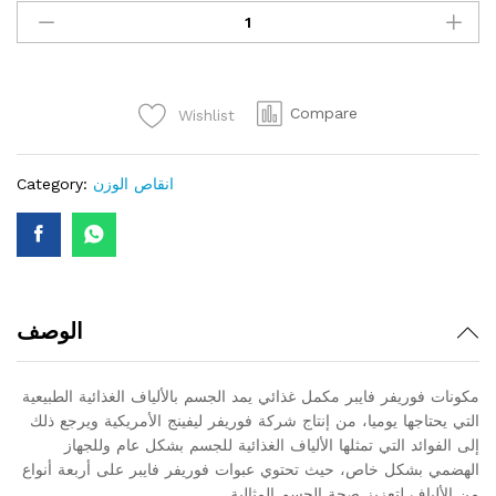
فايبر
quantity
Compare
Wishlist
انقاص الوزن
Category:
الوصف
مكونات فوريفر فايبر مكمل غذائي يمد الجسم بالألياف الغذائية الطبيعية
التي يحتاجها يوميا، من إنتاج شركة فوريفر ليفينج الأمريكية ويرجع ذلك
إلى الفوائد التي تمثلها الألياف الغذائية للجسم بشكل عام وللجهاز
الهضمي بشكل خاص، حيث تحتوي عبوات فوريفر فايبر على أربعة أنواع
من الألياف لتعزيز صحة الجسم المثالية