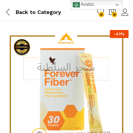
Arabic
Back to
Category
0
0
-
41
%