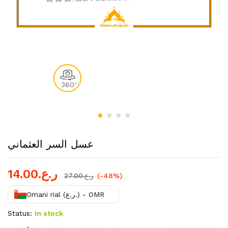
360
0
عسل السر العثماني
ر.ع.
14.00
(-48%)
ر.ع.
27.00
Omani rial (ر.ع.) - OMR
Status:
In stock