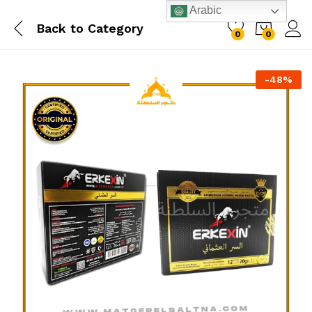
Arabic
Back to
Category
0
0
-
48
%