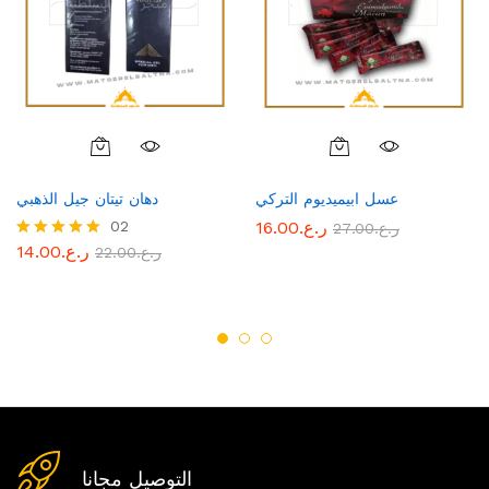
عسل ابيميديوم التركي
دهان تيتان جيل الذهبي
ر.ع.
16.00
02
ر.ع.
27.00
ر.ع.
14.00
ر.ع.
22.00
Rated
5.00
out of 5
التوصيل مجانا