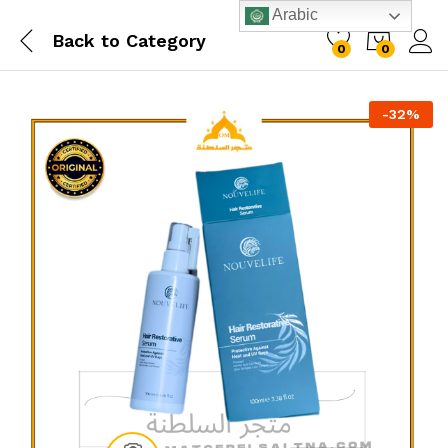
Arabic
Back to
Category
0
0
-
32
%