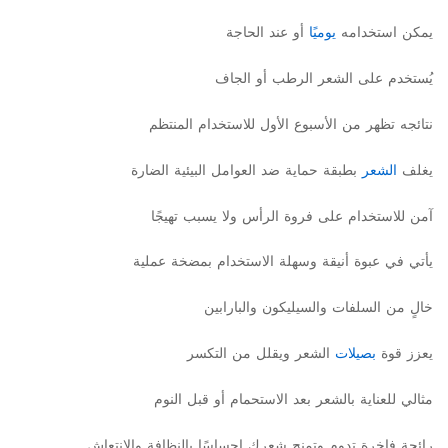
يمكن استخدامه
يوميًا
أو عند الحاجة
يُستخدم على الشعر الرطب أو الجاف
نتائجه تظهر من الأسبوع الأول للاستخدام المنتظم
يغلف
الشعر
بطبقة حماية ضد العوامل البيئية الضارة
آمن للاستخدام على فروة الرأس ولا يسبب تهيجًا
يأتي في عبوة أنيقة وسهلة الاستخدام بمضخة عملية
خالٍ من السلفات والسيليكون والبارابين
يعزز قوة
بصيلات
الشعر ويقلل من التكسر
مثالي للعناية بالشعر بعد الاستحمام أو قبل النوم
رائحة فاخرة تدوم وتمنح شعرك إحساسًا بالنظافة والانتعاش