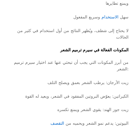
ويمنع تطايرها
سهل
الاستخدام
وسريع المفعول
لا يحتاج إلى شطف، ويُظهر النتائج من أول استخدام في كثير من
الحالات
المكونات الفعالة في سيرم ترميم الشعر
من أبرز المكونات التي يجب أن تبحثي عنها عند اختيار سيرم ترميم
الشعر:
زيت الأرجان: يرطب الشعر بعمق ويصلح التلف
الكيراتين: يعوّض البروتين المفقود في الشعر، ويعيد له القوة
زيت جوز الهند: يقوي الشعر ويمنع تكسره
البيوتين: يدعم نمو الشعر ويحميه من
التقصف