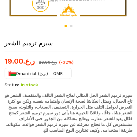
360
0
سيرم ترميم الشعر
ر.ع.
19.00
(-32%)
ر.ع.
28.00
Omani rial (ر.ع.) - OMR
Status:
In stock
سيرم ترميم الشعر الحل المثالي لعلاج الشعر التالف والمتقصف الشعر هو
تاج الجمال، ويمثل انعكاسًا لصحة الإنسان واهتمامه بنفسه ولكن مع كثرة
التعرض لعوامل التلف مثل الحرارة، التصفيف، الصبغات، والتلوث، يصبح
الشعر هشًا، جافًا، وفاقدًا للحيوية هنا يأتي دور سيرم ترميم الشعر كمنتج
فعّال يعيد للشعر نضارته ويعالج مشاكله من الجذور حتى الأطراف
سنستعرض كل ما تحتاج معرفته عن سيرم ترميم الشعر فوائده، مكوناته،
طريقة استخدامه، وكيف تختارين النوع المناسب لكِ