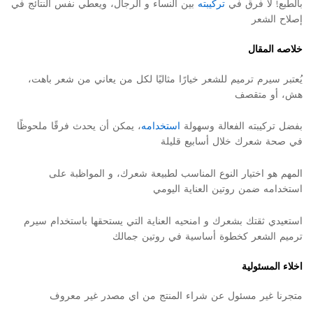
بالطبع! لا فرق في
تركيبته
بين النساء و الرجال، ويعطي نفس النتائج في
إصلاح الشعر
خلاصه المقال
يُعتبر سيرم ترميم للشعر خيارًا مثاليًا لكل من يعاني من شعر باهت،
هش، أو متقصف
بفضل تركيبته الفعالة وسهولة
استخدامه
، يمكن أن يحدث فرقًا ملحوظًا
في صحة شعرك خلال أسابيع قليلة
المهم هو اختيار النوع المناسب لطبيعة شعرك، و المواظبة على
استخدامه ضمن روتين العناية اليومي
استعيدي ثقتك بشعرك و امنحيه العناية التي يستحقها باستخدام سيرم
ترميم الشعر كخطوة أساسية في روتين جمالك
اخلاء المسئولية
متجرنا غير مسئول عن شراء المنتج من اي مصدر غير معروف