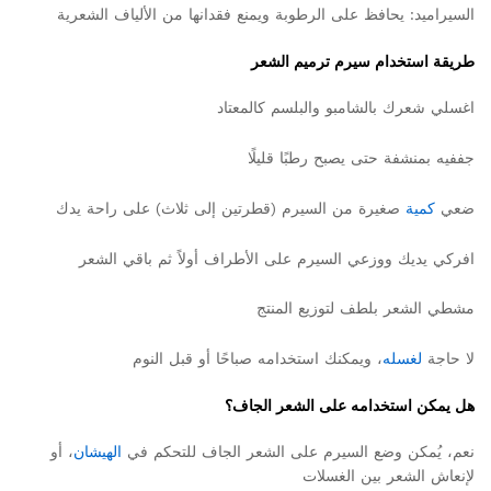
السيراميد: يحافظ على الرطوبة ويمنع فقدانها من الألياف الشعرية
طريقة استخدام سيرم ترميم الشعر
اغسلي شعرك بالشامبو والبلسم كالمعتاد
جففيه بمنشفة حتى يصبح رطبًا قليلًا
ضعي
كمية
صغيرة من السيرم (قطرتين إلى ثلاث) على راحة يدك
افركي يديك ووزعي السيرم على الأطراف أولاً ثم باقي الشعر
مشطي الشعر بلطف لتوزيع المنتج
لا حاجة
لغسله
، ويمكنك استخدامه صباحًا أو قبل النوم
هل يمكن استخدامه على الشعر الجاف؟
نعم، يُمكن وضع السيرم على الشعر الجاف للتحكم في
الهيشان
، أو
لإنعاش الشعر بين الغسلات