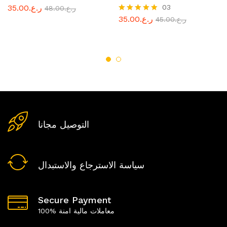
03
ر.ع.
35.00
ر.ع.
48.00
ر.ع.
35.00
ر.ع.
45.00
Rated
5.00
out of 5
التوصيل مجانا
سياسة الاسترجاع والاستبدال
Secure Payment
100% معاملات مالية امنة